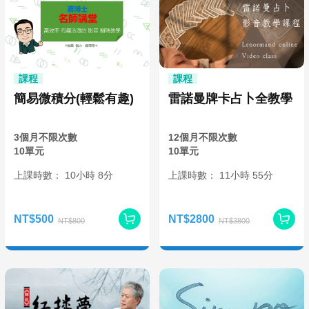
課程
課程
簡易微積分(輕鬆有趣)
雷諾曼牌卡占卜全教學
3個月不限次數
12個月不限次數
10單元
10單元
上課時數：
10
小時
8分
上課時數：
11
小時
55分
NT$500
NT$2800
NT$800
NT$3800