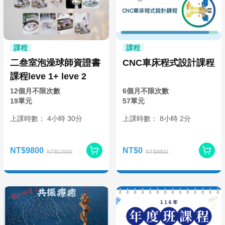
課程
課程
二叁室泡澡球師資證書
CNC車床程式設計課程
課程leve 1+ leve 2
12個月不限次數
6個月不限次數
19單元
57單元
上課時數：
4
小時
30分
上課時數：
8
小時
2分
NT$9800
NT$0
NT$12000
NT$9800