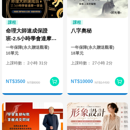
課程
課程
命理大師速成保證
八字奧秘
班-2.5小時學會達摩一
掌金
一年保障(永久贈送觀看)
一年保障(永久贈送觀看)
10單元
18單元
上課時數：
2
小時
31分
上課時數：
27
小時
2分
NT$3500
NT$10000
NT$8000
NT$14400