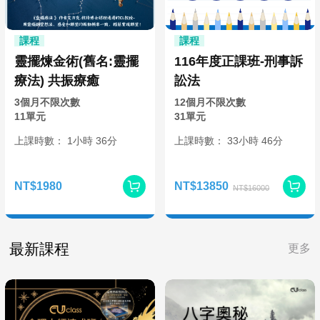
課程
課程
靈擺煉金術(舊名:靈擺
116年度正課班-刑事訴
療法) 共振療癒
訟法
3個月不限次數
12個月不限次數
11單元
31單元
上課時數：
1
小時
36分
上課時數：
33
小時
46分
NT$1980
NT$13850
NT$16000
最新課程
更多