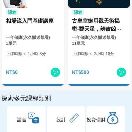
課程
課程
相場流入門基礎講座
古皇室御用觀天術揭
密-觀天星，辨吉凶，
你也可以是國師
一年保障(永久贈送觀看)
一年保障(永久贈送觀看)
1單元
11單元
上課時數：
1
小時
6分
上課時數：
2
小時
16分
NT$0
NT$500
探索多元課程類別
語言
設計
投資理財