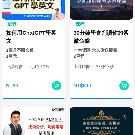
課程
課程
如何用ChatGPT學英
30分鐘學會判讀你的紫
文
微命盤
1個月不限次數
一年保障(永久贈送觀看)
1單元
2單元
上課時數：
2
小時
10分
上課時數：
37分
17秒
NT$0
NT$500