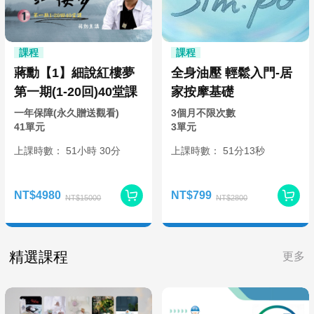
課程
課程
蔣勳【1】細說紅樓夢
全身油壓 輕鬆入門-居
第一期(1-20回)40堂課
家按摩基礎
一年保障(永久贈送觀看)
3個月不限次數
41單元
3單元
上課時數：
51
小時
30分
上課時數：
51分
13秒
NT$4980
NT$799
NT$15000
NT$2800
精選課程
更多