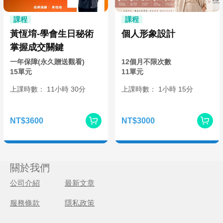
課程
課程
黃恆堉-學會生日秘術
個人形象設計
掌握成交關鍵
一年保障(永久贈送觀看)
12個月不限次數
15單元
11單元
上課時數：
11
小時
30分
上課時數：
1
小時
15分
NT$3600
NT$3000
關於我們
公司介紹
最新文章
服務條款
隱私政策